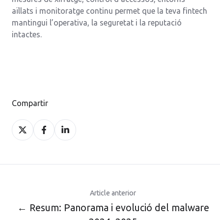
aïllats i monitoratge continu permet que la teva fintech
mantingui l’operativa, la seguretat i la reputació
intactes.
Compartir
Compartir
Compartir
Compartir
a
a
a
X
Facebook
LinkedIn
Article anterior
← Resum: Panorama i evolució del malware