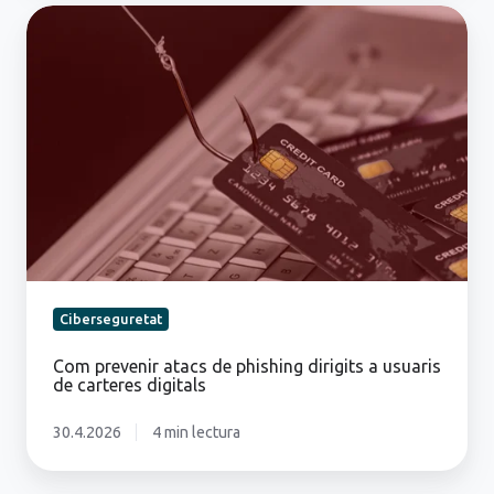
Com
prevenir
atacs
de
phishing
dirigits
a
usuaris
de
carteres
digitals
Ciberseguretat
Com prevenir atacs de phishing dirigits a usuaris
de carteres digitals
30.4.2026
4 min lectura