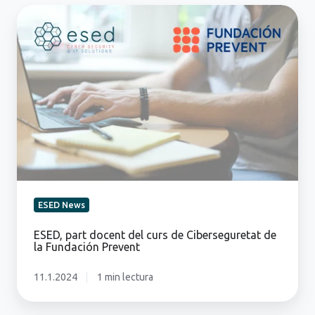
ESED,
part
docent
del
curs
de
Ciberseguretat
de
la
Fundación
Prevent
ESED News
ESED, part docent del curs de Ciberseguretat de
la Fundación Prevent
11.1.2024
1 min lectura