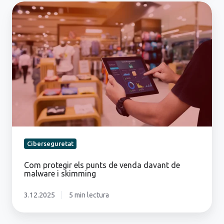
Com
protegir
els
punts
de
venda
davant
de
malware
i
skimming
Ciberseguretat
Com protegir els punts de venda davant de
malware i skimming
3.12.2025
5 min lectura