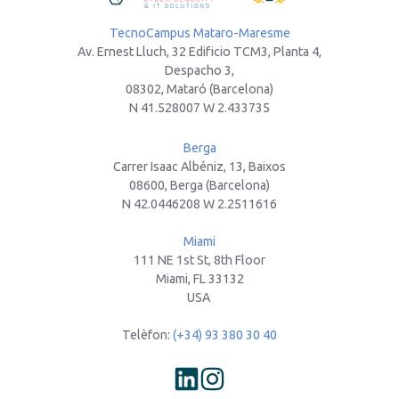
TecnoCampus Mataro-Maresme
Av. Ernest Lluch, 32 Edificio TCM3, Planta 4,
Despacho 3,
08302, Mataró (Barcelona)
N 41.528007 W 2.433735
Berga
Carrer Isaac Albéniz, 13, Baixos
08600, Berga (Barcelona)
N 42.0446208 W 2.2511616
Miami
111 NE 1st St, 8th Floor
Miami, FL 33132
USA
Telèfon:
(+34) 93 380 30 40