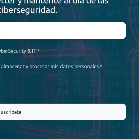
tter y mantente al día de las
ciberseguridad.
berSecurity & IT.
*
T almacenar y procesar mis datos personales.
*