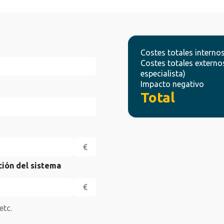
Costes totales internos
Costes totales externo
especialista)
Impacto negativo
Total
€
ción del sistema
€
etc.