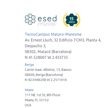
TecnoCampus Mataro-Maresme
Av. Ernest Lluch, 32 Edificio TCM3, Planta 4,
Despacho 3,
08302, Mataró (Barcelona)
N 41.528007 W 2.433735
Berga
Carrer Isaac Albéniz, 13, Baixos
08600, Berga (Barcelona)
N 42.0446208 W 2.2511616
Miami
111 NE 1st St, 8th Floor
Miami, FL 33132
USA