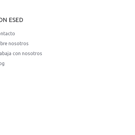
DN ESED
ntacto
bre nosotros
abaja con nosotros
og