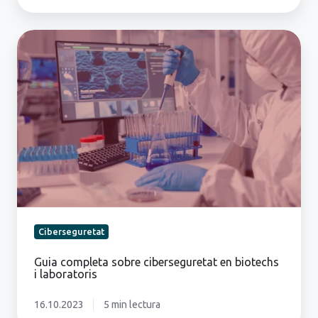
Guia
completa
sobre
ciberseguretat
en
biotechs
i
laboratoris
Ciberseguretat
Guia completa sobre ciberseguretat en biotechs
i laboratoris
16.10.2023
5 min lectura