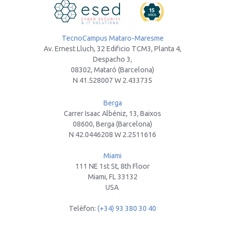
TecnoCampus Mataro-Maresme
Av. Ernest Lluch, 32 Edificio TCM3, Planta 4,
Despacho 3,
08302, Mataró (Barcelona)
N 41.528007 W 2.433735
Berga
Carrer Isaac Albéniz, 13, Baixos
08600, Berga (Barcelona)
N 42.0446208 W 2.2511616
Miami
111 NE 1st St, 8th Floor
Miami, FL 33132
USA
Telèfon:
(+34) 93 380 30 40