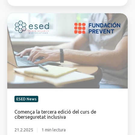
Comença
la
tercera
edició
del
curs
de
ciberseguretat
inclusiva
ESED News
Comença la tercera edició del curs de
ciberseguretat inclusiva
21.2.2025
1 min lectura