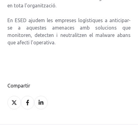
en tota l'organització.
En ESED ajudem les empreses logístiques a anticipar-
se a aquestes amenaces amb solucions que
monitoren, detecten i neutralitzen el malware abans
que afecti l'operativa.
Compartir
Compartir
Compartir
Compartir
a
a
a
X
Facebook
LinkedIn