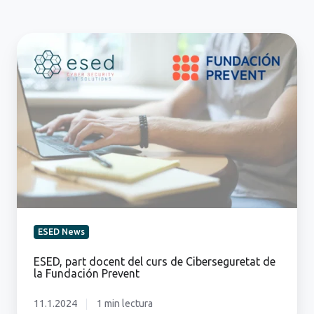
ESED,
part
docent
del
curs
de
Ciberseguretat
de
la
Fundación
Prevent
ESED News
ESED, part docent del curs de Ciberseguretat de
la Fundación Prevent
11.1.2024
1 min lectura