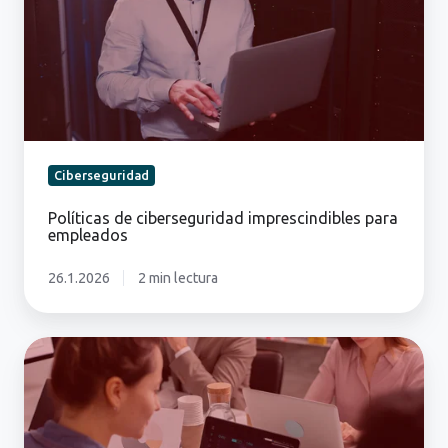
empleados
Ciberseguridad
Políticas de ciberseguridad imprescindibles para
empleados
26.1.2026
2 min lectura
Ciberseguridad
de
los
ERP
en