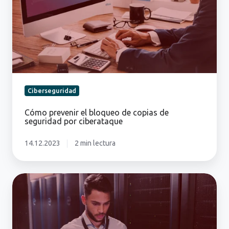
de
copias
de
seguridad
por
ciberataque
Ciberseguridad
Cómo prevenir el bloqueo de copias de
seguridad por ciberataque
14.12.2023
2 min lectura
Políticas
de
ciberseguridad
imprescindibles
para