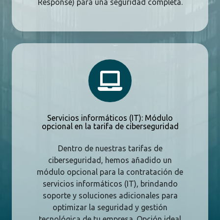
Response) para una seguridad completa.
Servicios
informáticos
(IT):
Módulo
opcional
en
Servicios informáticos (IT): Módulo
la
opcional en la tarifa de ciberseguridad
tarifa
de
Dentro de nuestras tarifas de
ciberseguridad
ciberseguridad, hemos añadido un
módulo opcional para la contratación de
servicios informáticos (IT), brindando
soporte y soluciones adicionales para
optimizar la seguridad y gestión
tecnológica de tu empresa. Opción ideal