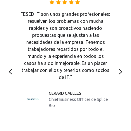
"ESED IT son unos grandes profesionales:
sido
“La 
resuelven los problemas con mucha
an
nu
rapidez y son proactivos haciendo
 el
n
propuestas que se ajustan a las
Su
cal
necesidades de la empresa. Tenemos
ación
impor
trabajadores repartidos por todo el
emos
tod
mundo y la experiencia en todos los
s de
nu
casos ha sido inmejorable. Es un placer
es
otr
tros
co
trabajar con ellos y tenerlos como socios
para
de IT."
sie
GERARD CAELLES
Chief Business Officer de Splice
Bio