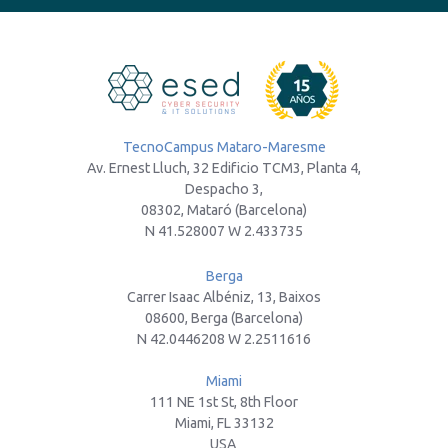
TecnoCampus Mataro-Maresme
Av. Ernest Lluch, 32 Edificio TCM3, Planta 4,
Despacho 3,
08302, Mataró (Barcelona)
N 41.528007 W 2.433735
Berga
Carrer Isaac Albéniz, 13, Baixos
08600, Berga (Barcelona)
N 42.0446208 W 2.2511616
Miami
111 NE 1st St, 8th Floor
Miami, FL 33132
USA