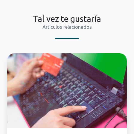
Tal vez te gustaría
Artículos relacionados
Phishing:
¿Qué
es
y
cómo
afecta
a
tu
empresa?