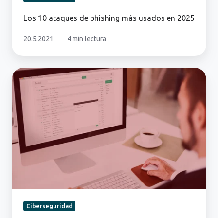
Los 10 ataques de phishing más usados en 2025
20.5.2021
4 min lectura
Seguridad
para
el
correo
electrónico
Ciberseguridad