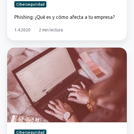
Ciberseguridad
Phishing: ¿Qué es y cómo afecta a tu empresa?
1.4.2020
2 min lectura
Los
10
ataques
de
phishing
más
usados
en
2025
Ciberseguridad