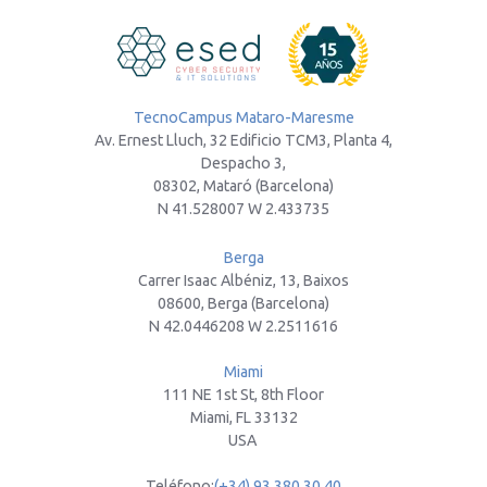
TecnoCampus Mataro-Maresme
Av. Ernest Lluch, 32 Edificio TCM3, Planta 4,
Despacho 3,
08302, Mataró (Barcelona)
N 41.528007 W 2.433735
Berga
Carrer Isaac Albéniz, 13, Baixos
08600, Berga (Barcelona)
N 42.0446208 W 2.2511616
Miami
111 NE 1st St, 8th Floor
Miami, FL 33132
USA
Teléfono:
(+34) 93 380 30 40