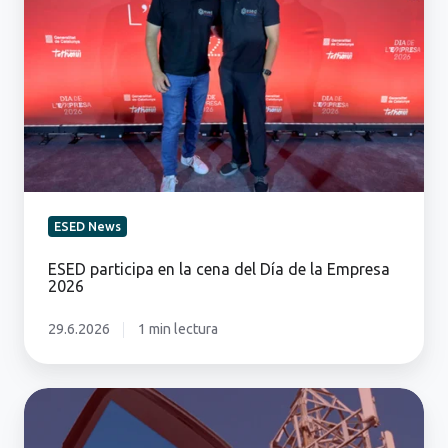
en
la
cena
del
Día
de
la
Empresa
2026
ESED News
ESED participa en la cena del Día de la Empresa
2026
29.6.2026
1 min lectura
Datos
Móviles...