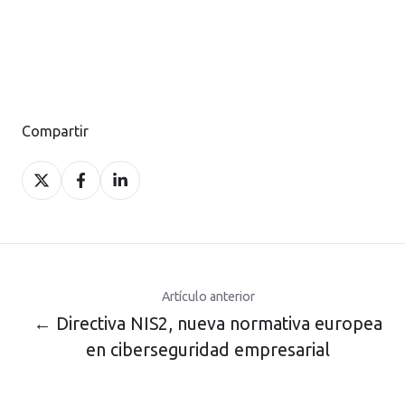
Compartir
Compartir
Compartir
Compartir
en
en
en
X
Facebook
LinkedIn
Artículo anterior
← Directiva NIS2, nueva normativa europea
en ciberseguridad empresarial