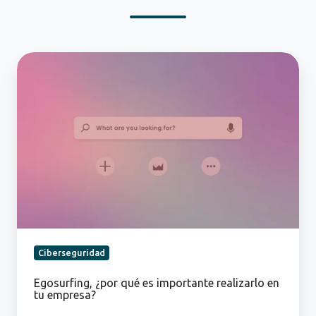
Egosurfing,
¿por
qué
es
importante
realizarlo
en
tu
empresa?
Ciberseguridad
Egosurfing, ¿por qué es importante realizarlo en
tu empresa?