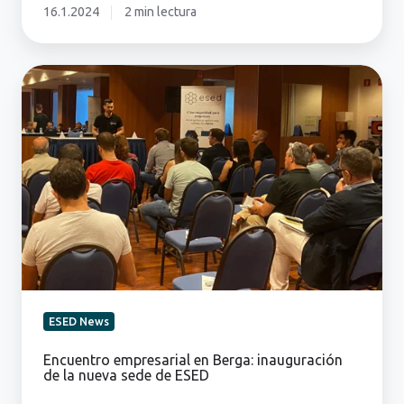
16.1.2024
2 min lectura
Encuentro
empresarial
en
Berga:
inauguración
de
la
nueva
sede
de
ESED
ESED News
Encuentro empresarial en Berga: inauguración
de la nueva sede de ESED