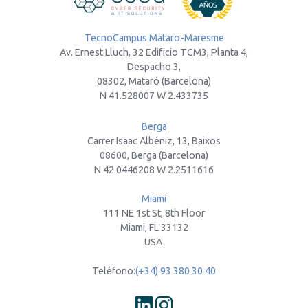
TecnoCampus Mataro-Maresme
Av. Ernest Lluch, 32 Edificio TCM3, Planta 4,
Despacho 3,
08302, Mataró (Barcelona)
N 41.528007 W 2.433735
Berga
Carrer Isaac Albéniz, 13, Baixos
08600, Berga (Barcelona)
N 42.0446208 W 2.2511616
Miami
111 NE 1st St, 8th Floor
Miami, FL 33132
USA
Teléfono:
(+34) 93 380 30 40