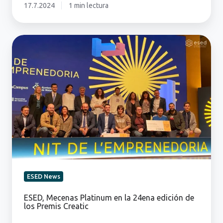
17.7.2024
1 min lectura
ESED,
Mecenas
Platinum
en
la
24ena
edición
de
los
Premis
Creatic
ESED News
ESED, Mecenas Platinum en la 24ena edición de
los Premis Creatic