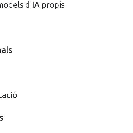
models d'IA propis
nals
cació
s