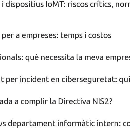
i dispositius IoMT: riscos crítics, no
 per a empreses: temps i costos
ionals: què necessita la meva empre
 per incident en ciberseguretat: qu
da a complir la Directiva NIS2?
vs departament informàtic intern: c