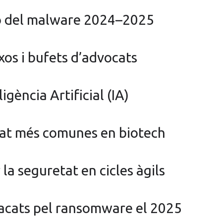
ó del malware 2024–2025
s i bufets d’advocats
gència Artificial (IA)
tat més comunes en biotech
la seguretat en cicles àgils
acats pel ransomware el 2025