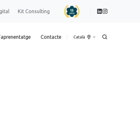
gital
Kit Consulting
'aprenentatge
Contacte
Català