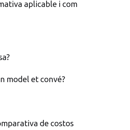
rmativa aplicable i com
sa?
in model et convé?
omparativa de costos